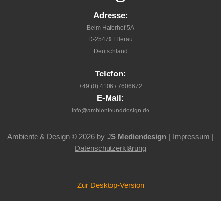
Adresse:
Beim Haferhof 5A
D-25479 Ellerau
Deutschland
Telefon:
+49 (0) 4106 / 7606672
E-Mail:
info@ambienteunddesign.de
Ambiente & Design
©
2026 by
JS Mediendesign
|
Impressum |
Datenschutzerklärung
Zur Desktop-Version